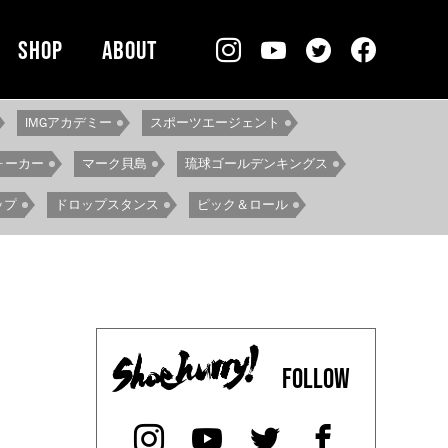
SHOP
ABOUT
IMGアカデミー
スポーツエージェント
ォーカー
マーク貝島
琉球ゴールデンキングス
ップ
ドロップスタンス
ピック＆ロール
キル
ターンドリブル
オフハンド
テップ
ジェイル
スピードストップ
ーンアラウンド
インサイドハンドフィニッシュ
プロホップ
バスケ留学
仙台89ERS
FOLLOW
プ
パーシャルステップ
バスケスキル