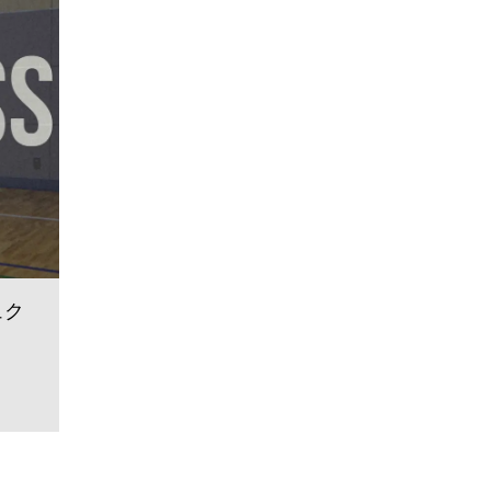
レイジョンロンド
ロンド
エクスチェンジストップ
グラ
ジョルト
渡辺翔太
パンチ
Vドリブル
ハーフスピン
グステップ
レイアップ
エクステンドストップ
フットスウィ
NATIONS
プッシュクロスオーバー
ネガティブステップ
フロート
モーションステップ
2HANDS BASKETBAL
ポ
パワースタンス
パウンドドリブル
セイムフットセイムハンド
リング
ュク