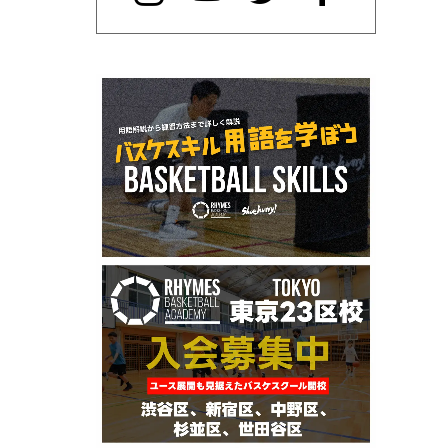
イド
ロンドフィニッシュ
ヒップウィヴル
フィニッシュスキル
フェイドアウェイ
ッチ
NBA
インサイドハンド
フットリプレイスメント
フットワークマット
ケットドリブル
グライドドリブル
ボール運び
フィニッシュ
ヘビーステップ
バックビハインド