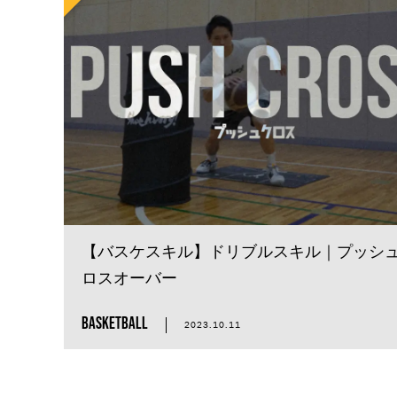
ライムズバスケットボールアカデミー
ディレイ
ドリブルステップ
福井航介
シュート
ディ
オープンドロップ
B.LEAGUE
リセットステップ
SHOEHURRY
ユーロステップ
ユーロ
ヘジテーション
ボールハンド
【バスケスキル】ドリブルスキル｜プッシ
ロスオーバー
BASKETBALL
2023.10.11