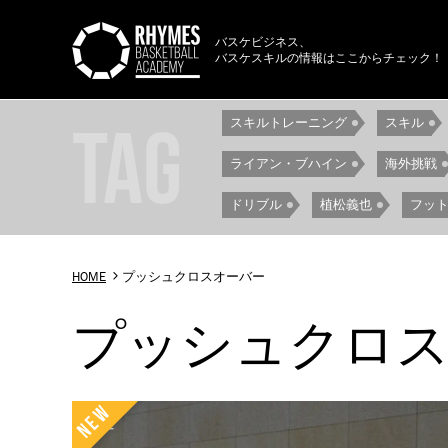
バスケビジネス、
バスケスキルの情報はここからチェック！
TAG
スキルトレーニング
スキル
ライアン・ブハイン
海外挑戦
ドリブル
植松義也
フッ
スキルコーチ
スタンス
HOME
プッシュクロスオーバー
シューハリー
アンダードラッ
プッシュクロ
ステップ
クロスオーバー
スピンフィニッシュ
クロスド
レッグスルー
ステップスルー