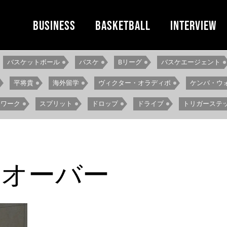
BUSINESS
BASKETBALL
INTERVIEW
バスケットボール
バスケ
Bリーグ
バスケエージェント
平将貴
海外留学
ヴィクター・オラディポ
ケンバ・ウ
トワーク
スプリット
ドロップ
ドライブ
トリガーステ
アンカーステップ
パンチドラッグ
スピンシール
ストップス
グ
ジョルトドリブル
インバーテッドドラッグ
グーフィース
スオーバー
スピン
仲西淳
ショルダーフェイク
フィニッシュ
タ
ラッグ
ストップ
ドラッグ
エクステンドステップフィニッシュ
インサイドステップ
フロートドリブル
エクステンドステッ